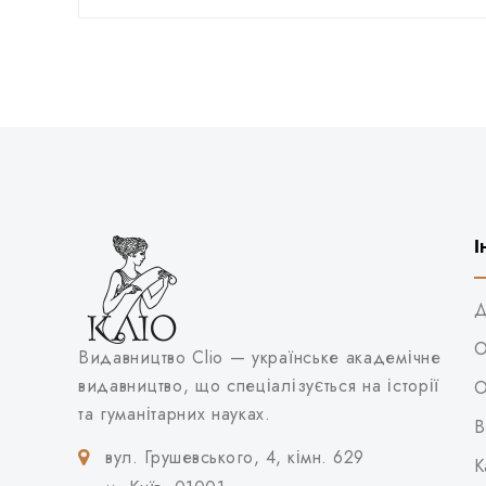
І
Д
О
Видавництво Clio — українське академічне
видавництво, що спеціалізується на історії
О
та гуманітарних науках.
В
вул. Грушевського, 4, кімн. 629
К