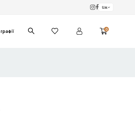
UA
0
графії
к