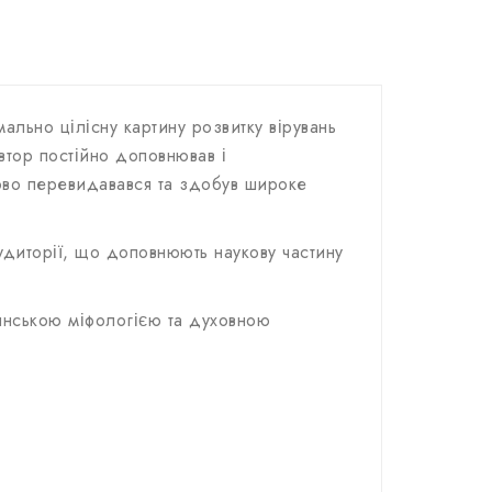
льно цілісну картину розвитку вірувань
втор постійно доповнював і
зово перевидавався та здобув широке
диторії, що доповнюють наукову частину
в’янською міфологією та духовною