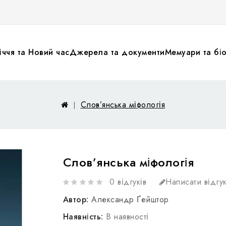
ччя та Новий час
Джерела та документи
Мемуари та біо
Слов’янська міфологія
Слов’янська міфологія
0 відгуків
Написати відгу
Автор:
Александр Ґейштор
Наявність:
В наявності