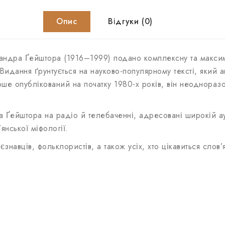
Опис
Відгуки (0)
андра Ґейштора (1916–1999) подано комплексну та максима
Видання ґрунтується на науково-популярному тексті, який а
рше опублікований на початку 1980-х років, він неоднора
 Ґейштора на радіо й телебаченні, адресовані широкій ау
нської міфології.
знавців, фольклористів, а також усіх, хто цікавиться сло