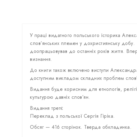
У праці видатного польського історика Алекс
слов’янських племен у дохристиянську добу. 
доопрацьовував до останніх років життя. Впе
визнання.
До книги також включено виступи Александра
доступним викладом складних проблем слов’я
Видання буде корисним для етнологів, релігіє
культурою давніх слов’ян.
Видання третє
Переклад з польської Сергія Гіріка.
Обсяг — 416 сторінок. Тверда обкладинка.