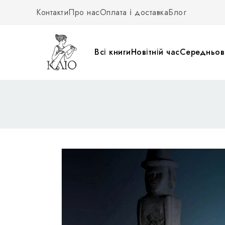
Контакти
Про нас
Оплата і доставка
Блог
Всі книги
Новітній час
Середньові